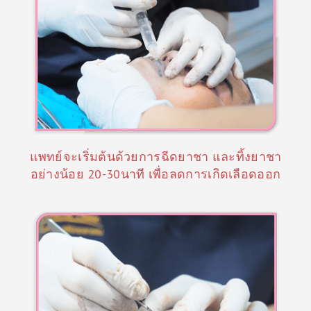
ห
น้
แพทย์จะเริ่มต้นด้วยการฉีดยาชา และทิ้งยาชา
า
อย่างน้อย 20-30นาที เพื่อลดการเกิดเลือดออก
แ
ร
ก
โ
ป
ร