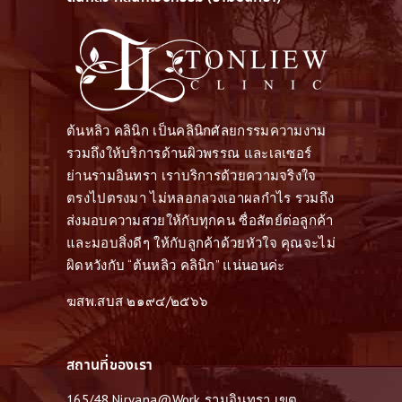
ต้นหลิว คลินิก เป็นคลินิกศัลยกรรมความงาม
รวมถึงให้บริการด้านผิวพรรณ และเลเซอร์
ย่านรามอินทรา เราบริการด้วยความจริงใจ
ตรงไปตรงมา ไม่หลอกลวงเอาผลกำไร รวมถึง
ส่งมอบความสวยให้กับทุกคน ซื่อสัตย์ต่อลูกค้า
และมอบสิ่งดีๆ ให้กับลูกค้าด้วยหัวใจ คุณจะไม่
ผิดหวังกับ “ต้นหลิว คลินิก” แน่นอนค่ะ
ฆสพ.สบส ๒๑๙๔/๒๕๖๖
สถานที่ของเรา
165/48 Nirvana@Work รามอินทรา เขต