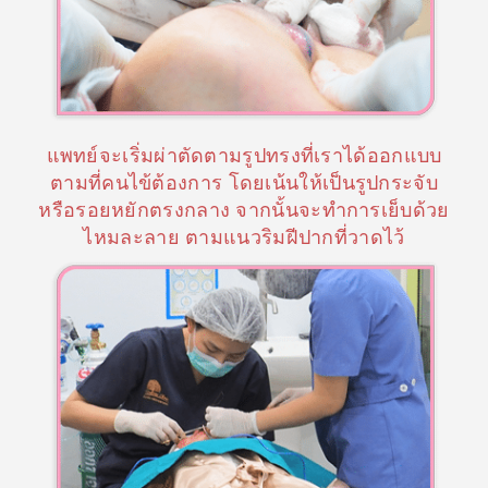
โ
ม
ชั่
น
รู้
แพทย์จะเริ่มผ่าตัดตามรูปทรงที่เราได้ออกแบบ
จั
ตามที่คนไข้ต้องการ โดยเน้นให้เป็นรูปกระจับ
ก
หรือรอยหยักตรงกลาง จากนั้นจะทำการเย็บด้วย
ห
ไหมละลาย ตามแนวริมฝีปากที่วาดไว้
ม
อ
ห
ลิ
ว
บ
ริ