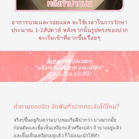
า
ม
อาการบวมและรอยแผล จะใช้เวลาในการรักษา
รู้
ประมาณ 1-2สัปดาห์ หลังจากนั้นรูปทรงของปาก
รี
จะเริ่มเข้าที่มากขึ้นเรื่อยๆ
วิ
ว
พิเศษ!
เทคนิคเฉพาะ
ศั
“บล็อกเส้นประสาท ขณะผ่าตัด”
ล
(รายละเอียด คลิกที่นี่!)
ย
ก
ร
คำถามยอดฮิต จัดฟันทำปากกระจับได้ไหม?
ร
ม
จริงๆขึ้นอยู่กับความบางของริมฝีปากว่า บางมากมั้ย
ก่อนตัดและยิ้มเห็นเหงือกแล้วหรือเปล่า ถ้าบางอยู่แล้ว
ติ
และยิ้มเห็นเหงือกอยู่แล้ว ก็ไม่แนะนำให้ทำ