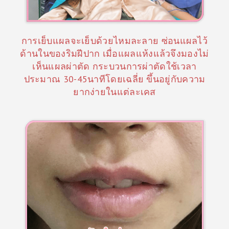
ก
า
ร
การเย็บแผลจะเย็บด้วยไหมละลาย ซ่อนแผลไว้
ข
ด้านในของริมฝีปาก เมื่อแผลแห้งแล้วจึงมองไม่
เห็นแผลผ่าตัด กระบวนการผ่าตัดใช้เวลา
อ
ประมาณ 30-45นาทีโดยเฉลี่ย ขึ้นอยู่กับความ
ง
ยากง่ายในแต่ละเคส
เ
ร
า
เ
ก
ร็
ด
ค
ว