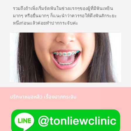
ด
รวมถึงถ้าเพิ่งเริ่มจัดฟันในช่วงแรกๆของผู้ที่มีฟันเหยิน
ต่
มากๆ หรือยื่นมากๆ ก็แนะนำว่าควรรอให้ดึงฟันสักระยะ
อ
หนึ่งก่อนแล้วค่อยทำปากกระจับค่ะ
เ
ร
า
ปรึกษาหมอหลิว เรื่องปากกระจับ