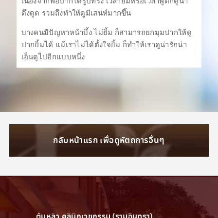
เนื่องจากพอปากได้รูปทรง เวลายิ้มหรือเวลาพูดก็ดูน่า
ดึงดูด รวมถึงทำให้ดูมีเสน่ห์มากขึ้น
บางคนมีปัญหาหน้าบึ้ง ไม่ยิ้ม ก็สามารถยกมุมปากให้ดู
ปากยิ้มได้ แม้เราไม่ได้ตั้งใจยิ้ม ก็ทำให้เราดูน่ารักน่า
เอ็นดูไปอีกแบบหนึ่ง
กลับหน้าแรก เพื่อดูหัตถการอื่นๆ
ต้นหลิว คลินิกเวชกรรม (รามอินทรา)