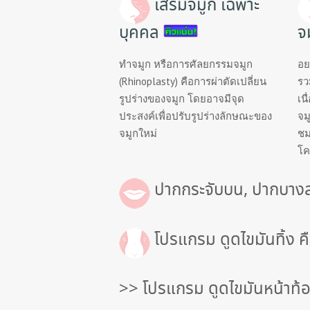
จั
เสริมจมูก เฉพาะ
ก
บุคคล
จ
ห
ทำจมูก หรือการศัลยกรรมจมูก
อย
ม
(Rhinoplasty) คือการผ่าตัดเปลี่ยน
รว
รูปร่างของจมูก โดยอาจมีจุด
เน
อ
ประสงค์เพื่อปรับรูปร่างลักษณะของ
จม
จมูกใหม่
ชมพ
ห
โค
ลิ
ปากกระจับบน, ปากบางล
ว
บ
โปรแกรม ดูดไขมันทิ้ง ค
ริ
>> โปรแกรม ดูดไขมันหน้าท้
ก