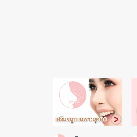
ร
ก
โ
ป
ร
โ
ม
ชั่
น
รู้