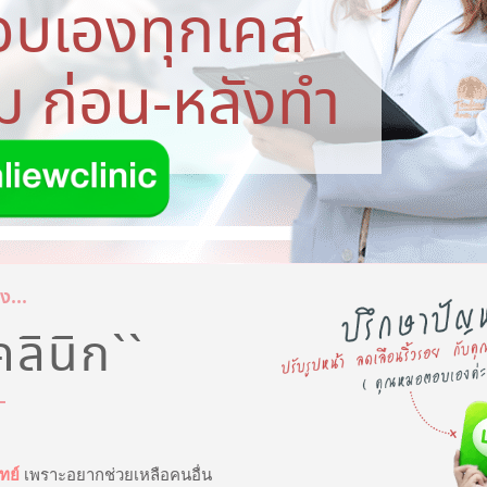
อบเองทุกเคส
ม ก่อน-หลังทำ
ง...
คลินิก``
ทย์
เพราะอยากช่วยเหลือคนอื่น