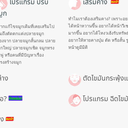
โปรแกรม ปรับ
เสริมคาง
มูก
ทำไมเราต้องเสริมคาง? เพราะอ
ได้หน้าหวานขึ้น อยากได้หน้าวีเ
ากแก้ไขจมูกเดิมที่เคยเสริมไป
มากขึ้น อยากได้โหงวเฮ้งรับทรัพย
มถึงตัดตกแต่งปลายจมูก
อยากให้หายคางบุ๋ม ตัด หรือสั้น ร
ื่องจาก ปลายจมูกสั้นกลม ปลาย
หน้าดูมีมิติ
ูกใหญ่ ปลายจมูกเชิด จมูกทรง
ู่ หรือคนที่มีปัญหาเรื่อง
รงสร้างจมูก
่าง
ตัดไขมันกระพุ้งแ
ือ?
โปรแกรม ฉีดไขม
อง