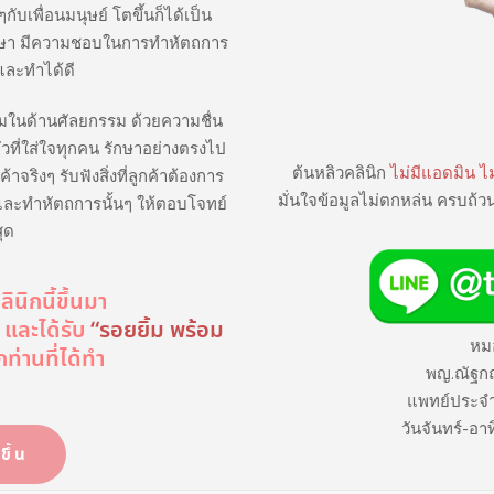
เพื่อนมนุษย์ โตขึ้นก็ได้เป็น
ึกษา มีความชอบในการทำหัตถการ
และทำได้ดี
ติมในด้านศัลยกรรม ด้วยความชื่น
ที่ใส่ใจทุกคน รักษาอย่างตรงไป
ต้นหลิวคลินิก
ไม่มีแอดมิน ไม
้าจริงๆ รับฟังสิ่งที่ลูกค้าต้องการ
มั่นใจข้อมูลไม่ตกหล่น ครบถ้วน
และทำหัตถการนั้นๆ ให้ตอบโจทย์
สุด
ินิกนี้ขึ้นมา
และได้รับ
“รอยยิ้ม พร้อม
หม
กท่านที่ได้ทำ
พญ.ณัฐกฤ
แพทย์ประจำ
วันจันทร์-อา
ขึ้น