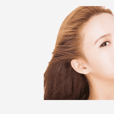
ล
ย
ก
ร
ร
ม
ติ
ด
ต่
อ