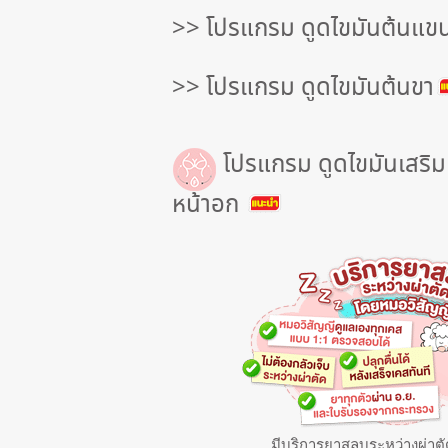
า
>> โปรแกรม ดูดไขมันต้นแข
ร
>> โปรแกรม ดูดไขมันต้นขา
ข
อ
โปรแกรม ดูดไขมันเสริม
ง
หน้าอก
เ
ร
า
เ
ก
มีบริการยาสลบระหว่างผ่าต