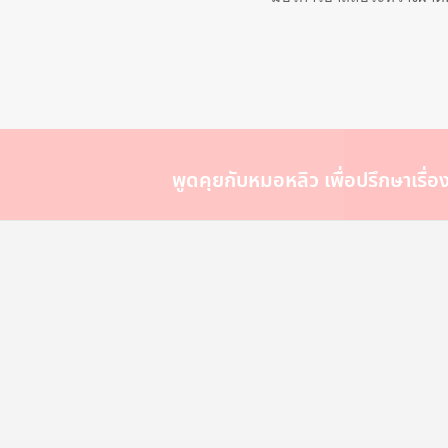
ร็
ด
ค
ว
า
พูดคุยกับหมอหลิว เพื่อปรึกษาเรื่
ม
รู้
รี
วิ
ว
ศั