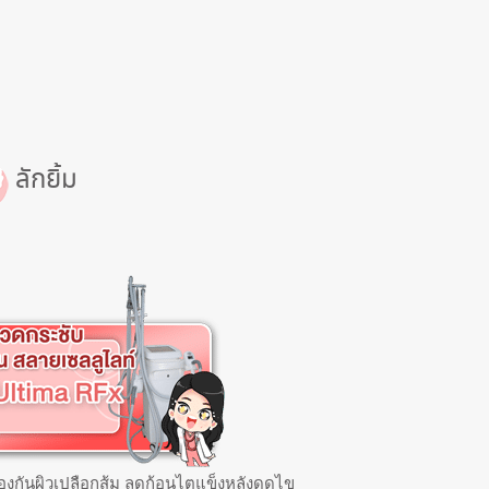
ลักยิ้ม
้องกันผิวเปลือกส้ม ลดก้อนไตแข็งหลังดูดไข