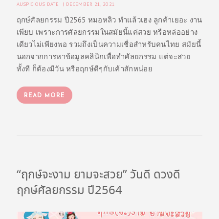
AUSPICIOUS DATE
DECEMBER 21, 2021
เ
ฤกษ์ศัลยกรรม ปี2565 หมอหลิว ทำแล้วเฮง ลูกค้าเยอะ งาน
ร
เพียบ เพราะการศัลยกรรมในสมัยนี้แค่สวย หรือหล่ออย่าง
า
เดียวไม่เพียงพอ รวมถึงเป็นความเชื่อสำหรับคนไทย สมัยนี้
นอกจากการหาข้อมูลคลินิกเพื่อทำศัลยกรรม แต่จะสวย
เ
ทั้งที ก็ต้องมีวัน หรือฤกษ์ดีๆกับเค้าสักหน่อย
ก
ร็
READ MORE
ด
ค
ว
า
ม
“ฤกษ์จะงาม ยามจะสวย” วันดี ดวงดี
รู้
ฤกษ์ศัลยกรรม ปี2564
รี
วิ