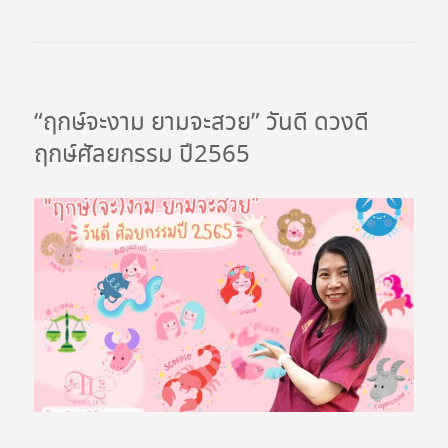
ก
ห
ม
อ
“ฤกษ์จะงาม ยามจะสวย” วันดี ดวงดี
ห
ฤกษ์ศัลยกรรม ปี2565
ลิ
ว
บ
ริ
ก
า
ร
ข
อ
ง