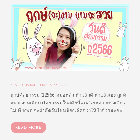
ห
น้
า
แ
ร
ก
โ
ป
ร
AUSPICIOUS DATE
JANUARY 5, 2022
โ
ฤกษ์ศัลยกรรม ปี2566 หมอหลิว ทำแล้วดี ทำแล้วเฮง ลูกค้า
ม
เยอะ งานเพียบ ศัลยกรรมในสมัยนี้แค่สวยหล่ออย่างเดียว
ชั่
ไม่เพียงพอ จะผ่าตัดวันไหนต้องเช็คดวงให้ปังด้วยนะคะ
น
รู้
READ MORE
จั