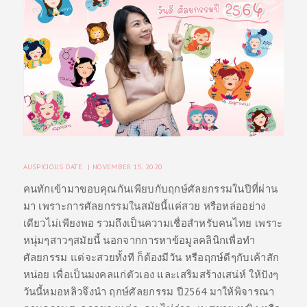
ว
ศั
ล
ย
ก
ร
ร
ม
AUSPICIOUS DATE
NOVEMBER 15, 2020
ติ
คนทักเข้ามาขอบคุณกันเพียบกับฤกษ์ศัลยกรรมในปีที่ผ่าน
ด
มา เพราะการศัลยกรรมในสมัยนี้แค่สวย หรือหล่ออย่าง
ต่
เดียวไม่เพียงพอ รวมถึงเป็นความเชื่อสำหรับคนไทย เพราะ
อ
หนุ่มๆสาวๆสมัยนี้ นอกจากการหาข้อมูลคลินิกเพื่อทำ
เ
ศัลยกรรม แต่จะสวยทั้งที ก็ต้องมีวัน หรือฤกษ์ดีๆกับเค้าสัก
หน่อย เพื่อเป็นมงคลแก่ตัวเอง และเสริมสร้างเสน่ห์ ให้ปังๆ
ร
วันนี้หมอหลิวจึงนำ ฤกษ์ศัลยกรรม ปี2564 มาให้พิจารณา
า