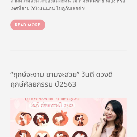
ตามความสะดวกของแต่ละคน ไม่ว่าจะเพศชาย หญิง หรือ
เพศที่สาม ก็ปังแน่นอน ไปดูกันเลยค่า!
READ MORE
“ฤกษ์จะงาม ยามจะสวย” วันดี ดวงดี
ฤกษ์ศัลยกรรม ปี2563