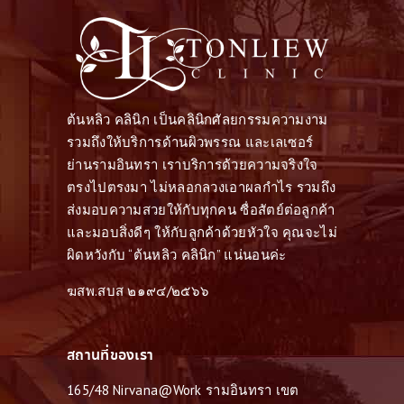
ต้นหลิว คลินิก เป็นคลินิกศัลยกรรมความงาม
รวมถึงให้บริการด้านผิวพรรณ และเลเซอร์
ย่านรามอินทรา เราบริการด้วยความจริงใจ
ตรงไปตรงมา ไม่หลอกลวงเอาผลกำไร รวมถึง
ส่งมอบความสวยให้กับทุกคน ซื่อสัตย์ต่อลูกค้า
และมอบสิ่งดีๆ ให้กับลูกค้าด้วยหัวใจ คุณจะไม่
ผิดหวังกับ “ต้นหลิว คลินิก” แน่นอนค่ะ
ฆสพ.สบส ๒๑๙๔/๒๕๖๖
สถานที่ของเรา
165/48 Nirvana@Work รามอินทรา เขต