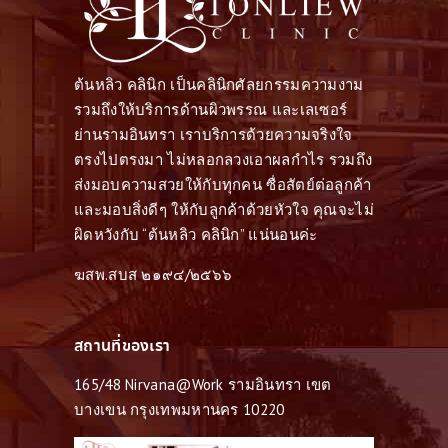
ร
โ
ม
ต้นหลิว คลินิก เป็นคลินิกศัลยกรรมความงาม
ชั่
รวมถึงให้บริการด้านผิวพรรณ และเลเซอร์
น
ย่านรามอินทรา เราบริการด้วยความจริงใจ
รู้
ตรงไปตรงมา ไม่หลอกลวงเอาผลกำไร รวมถึง
ส่งมอบความสวยให้กับทุกคน ซื่อสัตย์ต่อลูกค้า
จั
และมอบสิ่งดีๆ ให้กับลูกค้าด้วยหัวใจ คุณจะไม่
ก
ผิดหวังกับ “ต้นหลิว คลินิก” แน่นอนค่ะ
ห
ฆสพ.สบส ๒๑๙๔/๒๕๖๖
ม
อ
ห
สถานที่ของเรา
ลิ
165/48 Nirvana@Work รามอินทรา เขต
ว
บางเขน กรุงเทพมหานคร 10220
บ