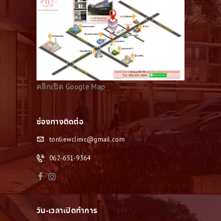
ริ
ก
า
ร
ข
อ
คลิกเปิด Google Map
ง
เ
ช่องทางติดต่อ
ร
า
tonliewclinic@gmail.com
เ
062-651-9364
ก
ร็
ด
วัน-เวลาเปิดทำการ
ค