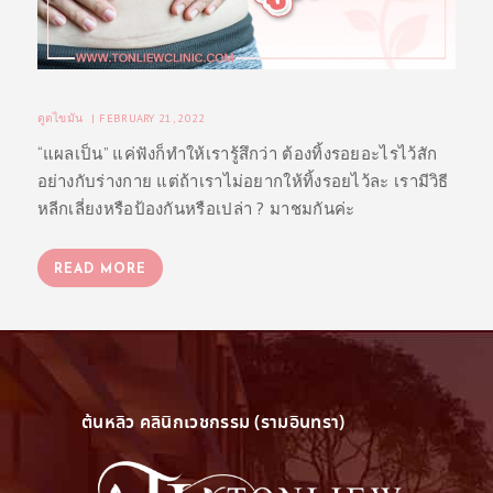
ดูดไขมัน
FEBRUARY 21, 2022
“แผลเป็น” แค่ฟังก็ทำให้เรารู้สึกว่า ต้องทิ้งรอยอะไรไว้สัก
อย่างกับร่างกาย แต่ถ้าเราไม่อยากให้ทิ้งรอยไว้ละ เรามีวิธี
หลีกเลี่ยงหรือป้องกันหรือเปล่า ? มาชมกันค่ะ
ห
น้
READ MORE
า
แ
ร
ก
ต้นหลิว คลินิกเวชกรรม (รามอินทรา)
โ
ป