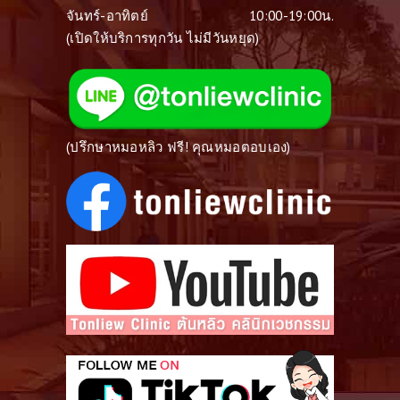
จันทร์-อาทิตย์
10:00-19:00น.
ว
(เปิดให้บริการทุกวัน ไม่มีวันหยุด)
า
ม
รู้
รี
(ปรึกษาหมอหลิว ฟรี! คุณหมอตอบเอง)
วิ
ว
ศั
ล
ย
ก
ร
ร
ม