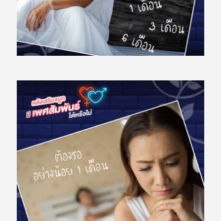
จั
ก
ห
ม
อ
ห
ลิ
ว
บ
ริ
ก
า
ร
ข
อ