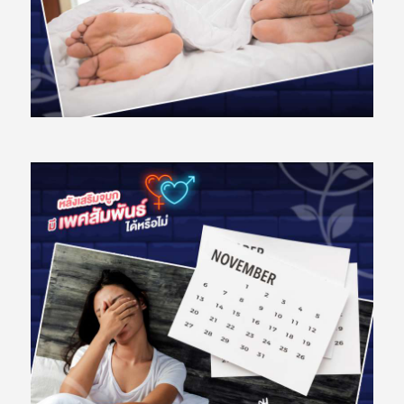
ห
น้
า
แ
ร
ก
โ
ป
ร
โ
ม
ชั่
น
รู้