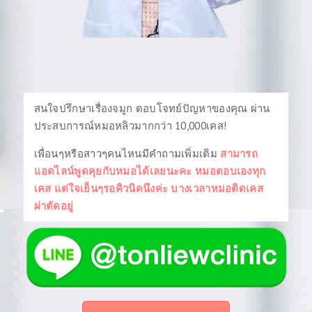
ว
ศั
ล
ย
ก
สนใจปรึกษาเรื่องจมูก ตอบโจทย์ปัญหาของคุณ ผ่าน
ร
ประสบการณ์หมอหลิวมากกว่า 10,000เคส!
ร
เพื่อนๆหรือสาวๆคนไหนมีคำถามเพิ่มเติม
สามารถ
ม
แอดไลน์พูดคุยกับหมอได้เลยนะคะ หมอตอบเองทุก
ติ
เคส แต่ใจเย็นๆรอคิวนิดนึงค่ะ บางเวลาหมอติดเคส
ผ่าตัดอยู่
ด
ต่
อ
เ
ร