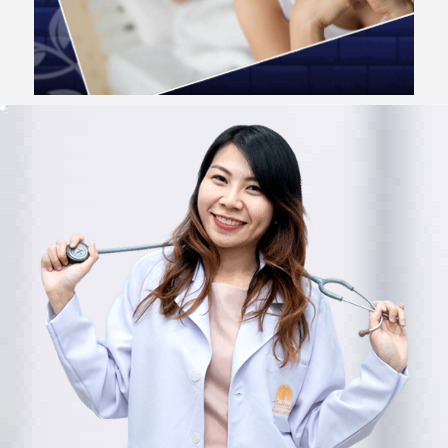
ง
เ
ร
า
เ
ก
ร็
ด
ค
ว
า
ม
รู้
รี
วิ