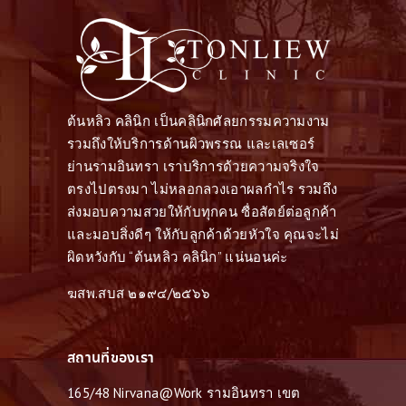
ต้นหลิว คลินิก เป็นคลินิกศัลยกรรมความงาม
รวมถึงให้บริการด้านผิวพรรณ และเลเซอร์
ย่านรามอินทรา เราบริการด้วยความจริงใจ
ตรงไปตรงมา ไม่หลอกลวงเอาผลกำไร รวมถึง
ส่งมอบความสวยให้กับทุกคน ซื่อสัตย์ต่อลูกค้า
และมอบสิ่งดีๆ ให้กับลูกค้าด้วยหัวใจ คุณจะไม่
ผิดหวังกับ “ต้นหลิว คลินิก” แน่นอนค่ะ
ฆสพ.สบส ๒๑๙๔/๒๕๖๖
สถานที่ของเรา
165/48 Nirvana@Work รามอินทรา เขต