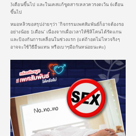
3เดือนขึ้นไป และในเคสแก้ขูดสารเหลวควรงดเว้น 6เดือน
ขึ้นไป
หมอหลิวขอสรุปง่ายๆว่า “กิจกรรมเพศสัมพันธ์ก็อาจต้องรอ
อย่างน้อย 1เดือน” เนื่องจากเผื่อเวลาให้ซิลิโคนได้รัดแกน
และป้องกันการเคลื่อนในช่วงแรก (แต่ถ้าอดไม่ไหวจริงๆ
อาจจะใช้วิธีอื่นแทน หรือเบาๆมือกันหน่อยนะคะ)