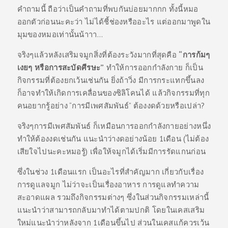
คำถามนี้ ถือว่าเป็นคำถามที่พบกันบ่อยมากกก ทั้งนี้หมอ
ออกตัวก่อนนะคะว่า ไม่ได้ชี้ช่องหรืออะไร แต่ออกมาพูดใน
มุมของหมอเท่านั้นน้าาา…
จริงๆแล้วหลังเสริมจมูกสิ่งที่ต้องระวังมากที่สุดคือ
“การก้มๆ
เงยๆ หรือการสะบัดศีรษะ”
ทำให้การออกกำลังกาย ก็เป็น
กิจกรรมที่ต้องยกเว้นเช่นกัน ยิ่งถ้าวิ่ง มีการกระแทกขึ้นลง
ก็อาจทำให้เกิดการเคลื่อนของซิลิโคนได้ แล้วกิจกรรมที่ทุก
คนอยากรู้อย่าง “การมีเพศสัมพันธ์” ต้องงดด้วยหรือเปล่า?
จริงๆการมีเพศสัมพันธ์ ก็เหมือนการออกกำลังกายอย่างหนึ่ง
ทำให้ต้องงดเช่นกัน แนะนำว่างดอย่างน้อย 1เดือน (ไม่ต้อง
เสียใจไปนะคะหมอรู้) เพื่อให้จมูกได้เริ่มมีการรัดแกนก่อน
ซึ่งในช่วง 1เดือนแรก เป็นอะไรที่สำคัญมาก เกี่ยวกับเรื่อง
การดูแลจมูก ไม่ว่าจะเป็นเรื่องอาหาร การดูแลทำความ
สะอาดแผล รวมถึงกิจกรรมต่างๆ ซึ่งในส่วนกิจกรรมเหล่านี้
แนะนำว่าสามารถกลับมาทำได้ตามปกติ โดยในเคสเสริม
ใหม่แนะนำว่าหลังจาก 1เดือนขึ้นไป ส่วนในเคสแก้ควรเว้น